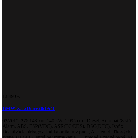
13 490 €
BMW X3 xDrive20d A/T
02/2015, 276 148 km, 140 kW, 1 995 cm³, Diesel, Automat (8 st.)
Alarm, ABS, ESP(VDC), ASR(TC/EDS), DSC(DTC), Isofix,
Deaktivácia airbagov, Indikátor tlaku v pneu, Asistent diaľkových
svetiel (HBA), Centrálne uzamykanie, El. predné a zadné okná, El.