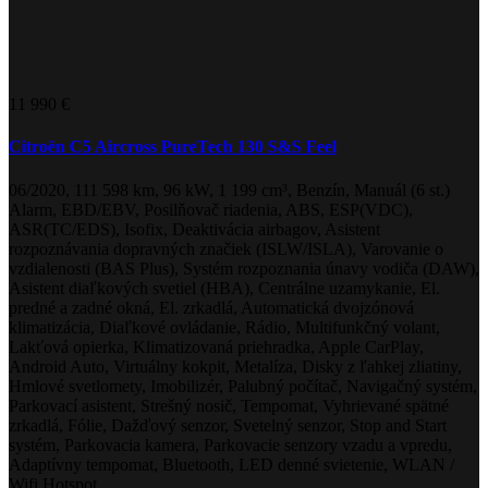
11 990 €
Citroën C5 Aircross PureTech 130 S&S Feel
06/2020, 111 598 km, 96 kW, 1 199 cm³, Benzín, Manuál (6 st.)
Alarm, EBD/EBV, Posilňovač riadenia, ABS, ESP(VDC),
ASR(TC/EDS), Isofix, Deaktivácia airbagov, Asistent
rozpoznávania dopravných značiek (ISLW/ISLA), Varovanie o
vzdialenosti (BAS Plus), Systém rozpoznania únavy vodiča (DAW),
Asistent diaľkových svetiel (HBA), Centrálne uzamykanie, El.
predné a zadné okná, El. zrkadlá, Automatická dvojzónová
klimatizácia, Diaľkové ovládanie, Rádio, Multifunkčný volant,
Lakťová opierka, Klimatizovaná priehradka, Apple CarPlay,
Android Auto, Virtuálny kokpit, Metalíza, Disky z ľahkej zliatiny,
Hmlové svetlomety, Imobilizér, Palubný počítač, Navigačný systém,
Parkovací asistent, Strešný nosič, Tempomat, Vyhrievané spätné
zrkadlá, Fólie, Dažďový senzor, Svetelný senzor, Stop and Start
systém, Parkovacia kamera, Parkovacie senzory vzadu a vpredu,
Adaptívny tempomat, Bluetooth, LED denné svietenie, WLAN /
Wifi Hotspot