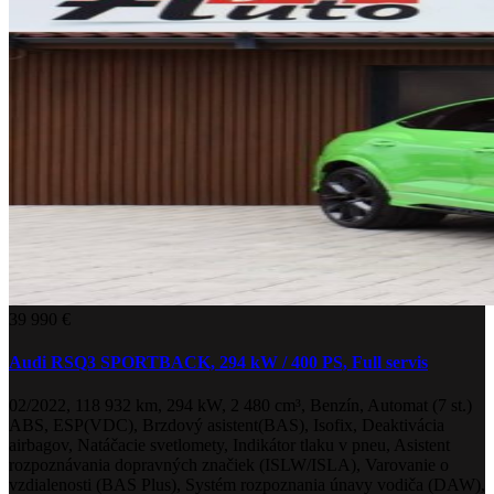
39 990 €
Audi RSQ3 SPORTBACK, 294 kW / 400 PS, Full servis
02/2022, 118 932 km, 294 kW, 2 480 cm³, Benzín, Automat (7 st.)
ABS, ESP(VDC), Brzdový asistent(BAS), Isofix, Deaktivácia
airbagov, Natáčacie svetlomety, Indikátor tlaku v pneu, Asistent
rozpoznávania dopravných značiek (ISLW/ISLA), Varovanie o
vzdialenosti (BAS Plus), Systém rozpoznania únavy vodiča (DAW),