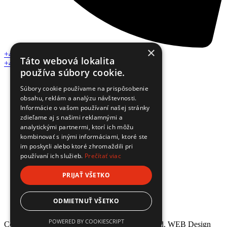
×
+421 918 412 186
Táto webová lokalita
+421 918 750 005
používa súbory cookie.
Súbory cookie používame na prispôsobenie
obsahu, reklám a analýzu návštevnosti.
Informácie o vašom používaní našej stránky
zdieľame aj s našimi reklamnými a
analytickými partnermi, ktorí ich môžu
kombinovať s inými informáciami, ktoré ste
im poskytli alebo ktoré zhromaždili pri
používaní ich služieb.
Prečítať viac
PRIJAŤ VŠETKO
Ochrana osobných údajov
ODMIETNUŤ VŠETKO
Práva dotknutej osoby
POWERED BY COOKIESCRIPT
Copyright © 2025 J.T. AUTO, All rights reserved. WEB Design