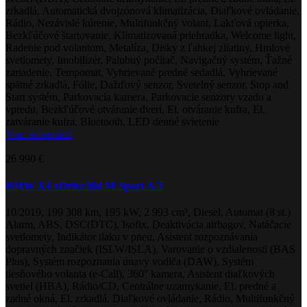
zrkadlá, Automatická dvojzónová klimatizácia, Diaľkové ovládanie,
Rádio, Nezávislé kúrenie, Multifunkčný volant, Lakťová opierka,
Bezkľúčové štartovanie, Klimatizovaná priehradka, Welcome light,
Radenie pod volantom, Metalíza, Disky z ľahkej zliatiny, Hmlové
svetlomety, Imobilizér, Palubný počítač, Navigačný systém, Ťažné
zariadenie, Tempomat, Vyhrievané predné sedadlá, Vyhrievané
spätné zrkadlá, Fólie, Dažďový senzor, Svetelný senzor, Stop and
Start systém, Parkovacia kamera, Parkovacie senzory vzadu a
vpredu, Bezkľúčové otváranie dverí, El. otváranie kufra, El.
zatváranie kufra, Bluetooth, LED denné svietenie
Viac informácií
26 990 €
BMW X4 xDrive30d M Sport A/T
10/2019, 199 308 km, 195 kW, 2 993 cm³, Diesel, Automat (8 st.)
Alarm, ABS, DSC(DTC), Isofix, Deaktivácia airbagov, Natáčacie
svetlomety, Indikátor tlaku v pneu, Asistent rozpoznávania
dopravných značiek (ISLW/ISLA), Varovanie o vzdialenosti (BAS
Plus), Systém rozpoznania únavy vodiča (DAW), Systém
tiesňového volania (e-Call), 360° kamera, Asistent diaľkových
svetiel (HBA), Rádio/CD, Centrálne uzamykanie, El. predné a
zadné okná, El. zrkadlá, Diaľkové ovládanie, Rádio, Multifunkčný