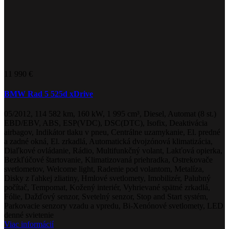
11 990 €
BMW Rad 5 525d xDrive
05/2012, 114 582 km, 160 kW, 1 995 cm³, Diesel, Automat (8 st.)
EBD/EBV, ABS, ESP(VDC), DSC(DTC), Isofix, Deaktivácia
airbagov, Indikátor tlaku v pneu, Centrálne uzamykanie, El. predné
a zadné okná, El. zrkadlá, Automatická dvojzónová klimatizácia,
Diaľkové ovládanie, Rádio, Multifunkčný volant, Lakťová opierka,
Bezkľúčové štartovanie, Klimatizovaná priehradka, Ostrekovače
svetlometov, Welcome light, Radenie pod volantom, Metalíza,
Disky z ľahkej zliatiny, Hmlové svetlomety, Imobilizér, Palubný
počítač, Tempomat, Kožený interiér, Vyhrievané spätné zrkadlá,
Fólie, Dažďový senzor, Svetelný senzor, Stop and Start systém,
Parkovacie senzory vzadu a vpredu, Bi-Xenónové svetlomety, LED
denné svietenie
Viac informácií