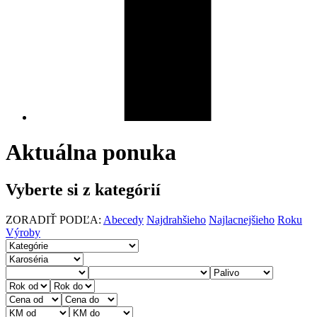
Aktuálna ponuka
Vyberte si z kategórií
ZORADIŤ PODĽA:
Abecedy
Najdrahšieho
Najlacnejšieho
Roku
Výroby