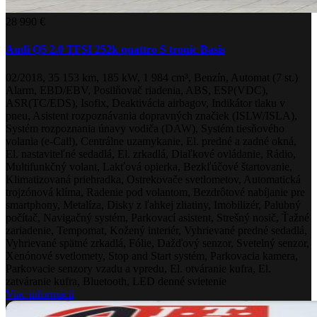
28 990 €
Audi Q5 2.0 TFSI 252k quattro S tronic Basis
02/2018, 35 153 km, 185 kW, 1 984 cm³, Benzín, Automat (7 st.)
Alarm, EBD/EBV, Posilňovač riadenia, ABS, ESP(VDC),
ASR(TC/EDS), Isofix, Deaktivácia airbagov, Indikátor tlaku v
pneu, Asistent rozpoznávania dopravných značiek (ISLW/ISLA),
Systém rozpoznania únavy vodiča (DAW), Systém tiesňového
volania (e-Call), Centrálne uzamykanie, El. predné a zadné okná,
El. nastaviteľné sedadlá, El. zrkadlá, Diaľkové ovládanie, Rádio,
Multifunkčný volant, Lakťová opierka, Bezkľúčové štartovanie,
Klimatizovaná priehradka, Ostrekovače svetlometov, Automatická
trojzónová klíma, Radenie pod volantom, Bezdrôtové nabíjanie pre
smartphony, Metalíza, Disky z ľahkej zliatiny, Imobilizér, Palubný
počítač, Navigačný systém, Parkovací asistent, Strešný nosič, Ťažné
zariadenie, Tempomat, Kožený interiér, Vyhrievané predné sedadlá,
Vyhrievané spätné zrkadlá, Fólie, Dažďový senzor, Svetelný senzor,
Xenónové svetlomety, Stop and Start systém, Parkovacia kamera,
Parkovacie senzory vzadu a vpredu, El. otváranie kufra, El.
zatváranie kufra, Bluetooth, LED denné svietenie
Viac informácií