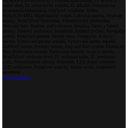
diaľkových svetiel (HBA), Centrálne uzamykanie, El. predné a
zadné okná, El. nastaviteľné sedadlá, El. zrkadlá, Automatická
dvojzónová klimatizácia, Diaľkové ovládanie, Rádio,
Rádio/CD+MP3, Multifunkčný volant, Lakťová opierka, Head-up
display, Bezkľúčové štartovanie, Klimatizovaná priehradka,
Welcome light, Radenie pod volantom, Metalíza, Disky z ľahkej
zliatiny, Hmlové svetlomety, Imobilizér, Palubný počítač, Navigačný
systém, Parkovací asistent, Strešné okno, Tempomat, Kožený
interiér, Vyhrievané predné sedadlá, Vyhrievané spätné zrkadlá,
Dažďový senzor, Svetelný senzor, Stop and Start systém, Elektrický
šíber, Parkovacia kamera, Parkovacie senzory vzadu a vpredu,
Bezkľúčové otváranie dverí, El. otváranie kufra, El. zatváranie
kufra, Panoramatická strecha, Bluetooth, LED denné svietenie,
LED svetlomety, Pamäťové sedačky, Matrix svetla, Ambientné
osvetlenie
Viac informácií