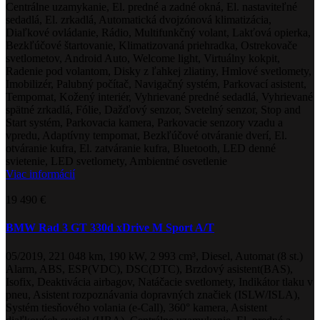
Centrálne uzamykanie, El. predné a zadné okná, El. nastaviteľné
sedadlá, El. zrkadlá, Automatická dvojzónová klimatizácia,
Diaľkové ovládanie, Rádio, Multifunkčný volant, Lakťová opierka,
Bezkľúčové štartovanie, Klimatizovaná priehradka, Ostrekovače
svetlometov, Android Auto, Welcome light, Virtuálny kokpit,
Radenie pod volantom, Disky z ľahkej zliatiny, Hmlové svetlomety,
Imobilizér, Palubný počítač, Navigačný systém, Parkovací asistent,
Tempomat, Kožený interiér, Vyhrievané predné sedadlá, Vyhrievané
spätné zrkadlá, Fólie, Dažďový senzor, Svetelný senzor, Stop and
Start systém, Parkovacia kamera, Parkovacie senzory vzadu a
vpredu, Adaptívny tempomat, Bezkľúčové otváranie dverí, El.
otváranie kufra, El. zatváranie kufra, Bluetooth, LED denné
svietenie, LED svetlomety, Ambientné osvetlenie
Viac informácií
19 490 €
BMW Rad 3 GT 330d xDrive M Sport A/T
05/2019, 221 048 km, 190 kW, 2 993 cm³, Diesel, Automat (8 st.)
Alarm, ABS, ESP(VDC), DSC(DTC), Brzdový asistent(BAS),
Isofix, Deaktivácia airbagov, Natáčacie svetlomety, Indikátor tlaku v
pneu, Asistent rozpoznávania dopravných značiek (ISLW/ISLA),
Systém tiesňového volania (e-Call), 360° kamera, Asistent