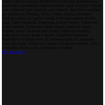
volant, Lakťová opierka, Bezkľúčové štartovanie, Klimatizovaná
priehradka, Automatická trojzónová klíma, Apple CarPlay, Android
Auto, Welcome light, Radenie pod volantom, Bezdrôtové nabíjanie
pre smartphony, Metalíza, Disky z ľahkej zliatiny, Imobilizér,
Palubný počítač, Navigačný systém, Parkovací asistent, Strešný
nosič, Ťažné zariadenie, Tempomat, Kožený interiér, Vyhrievané
predné sedadlá, Vyhrievané spätné zrkadlá, Dažďový senzor,
Svetelný senzor, Stop and Start systém, Parkovacia kamera,
Parkovacie senzory vzadu a vpredu, Adaptívny tempomat,
Bezkľúčové otváranie dverí, El. otváranie kufra, El. zatváranie
kufra, Bluetooth, Vyhrievaný volant, LED denné svietenie, LED
svetlomety, Matrix svetla, Ambientné osvetlenie
Viac informácií