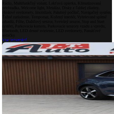
Rádio, Multifunkčný volant, Lakťová opierka, Klimatizovaná
priehradka, Welcome light, Metalíza, Disky z ľahkej zliatiny,
Hmlové svetlomety, Imobilizér, Palubný počítač, Navigačný systém,
Ťažné zariadenie, Tempomat, Kožený interiér, Vyhrievané spätné
zrkadlá, Fólie, Dažďový senzor, Svetelný senzor, Stop and Start
systém, Parkovacia kamera, Parkovacie senzory vzadu a vpredu,
Bluetooth, LED denné svietenie, LED svetlomety, Pamäťové
sedačky
Viac informácií