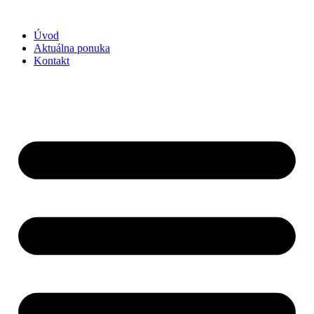
Preskočiť
na
Úvod
obsah
Aktuálna ponuka
Kontakt