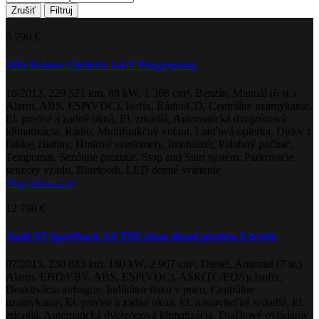
Zrušiť
Filtruj
5 790 €
Alfa Romeo Giulietta 1.4 T Progression
10/2012, 229 521 km, 88 kW, 1 368 cm³, Benzín, Manuál (6 st.)
Alarm, ABS, ESP(VDC), Isofix, Rádio/CD, Centrálne uzamykanie,
El. predné a zadné okná, El. zrkadlá, Automatická dvojzónová
klimatizácia, Rádio, Multifunkčný volant, Lakťová opierka, Disky z
ľahkej zliatiny, Hmlové svetlomety, Imobilizér, Palubný počítač,
Tempomat, Sezónne prezutie, Stop and Start systém, Parkovacie
senzory vzadu, Bluetooth, LED denné svietenie
Viac informácií
12 790 €
Audi A5 Sportback 3.0 TDI clean diesel quattro S tronic
07/2015, 230 883 km, 180 kW, 2 967 cm³, Diesel, Automat (7 st.)
Alarm, EBD/EBV, ABS, ESP(VDC), ASR(TC/EDS), Isofix,
Deaktivácia airbagov, Indikátor tlaku v pneu, Centrálne
uzamykanie, El. predné a zadné okná, El. nastaviteľné sedadlá, El.
zrkadlá, Automatická dvojzónová klimatizácia, Diaľkové ovládanie,