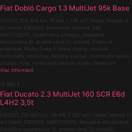
Fiat Dobló Cargo 1.3 MultiJet 95k Base
01/2017, 205 406 km, 70 kW, 1 248 cm³, Diesel, Manuál (5
st.) Alarm, EBD/EBV, Posilňovač riadenia, ABS,
ASR(TC/EDS), Deaktivácia airbagov, Manuálna
klimatizácia, El. predné okná, El. zrkadlá, Diaľkové
ovládanie, Rádio, Disky z ľahkej zliatiny, Hmlové
svetlomety, Imobilizér, Palubný počítač, Vyhrievané spätné
zrkadlá, Fólie, Parkovacie senzory vzadu, Bluetooth
Viac informácií
13 990 €
Fiat Ducato 2.3 MultiJet 160 SCR E6d
L4H2 3,5t
04/2021, 291 893 km, 118 kW, 2 287 cm³, Diesel, Manuál (6
st.) Alarm, EBD/EBV, ASR(TC/EDS), Manuálna klimatizácia,
Centrálne uzamykanie, El. predné okná, El. zrkadlá,