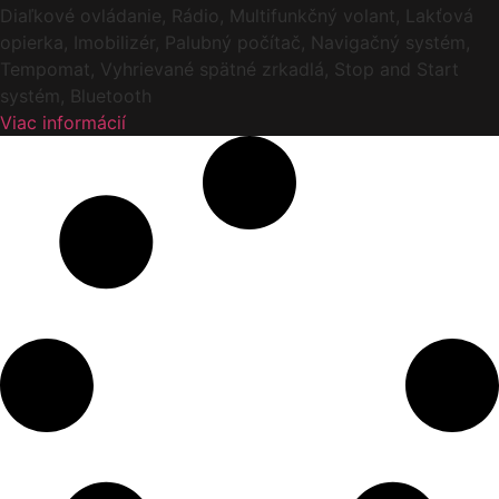
Diaľkové ovládanie, Rádio, Multifunkčný volant, Lakťová
opierka, Imobilizér, Palubný počítač, Navigačný systém,
Tempomat, Vyhrievané spätné zrkadlá, Stop and Start
systém, Bluetooth
Viac informácií