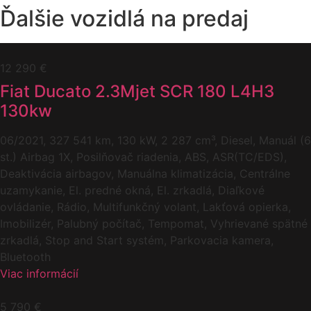
Ďalšie vozidlá na predaj
12 290 €
Fiat Ducato 2.3Mjet SCR 180 L4H3
130kw
06/2021, 327 541 km, 130 kW, 2 287 cm³, Diesel, Manuál (6
st.) Airbag 1X, Posilňovač riadenia, ABS, ASR(TC/EDS),
Deaktivácia airbagov, Manuálna klimatizácia, Centrálne
uzamykanie, El. predné okná, El. zrkadlá, Diaľkové
ovládanie, Rádio, Multifunkčný volant, Lakťová opierka,
Imobilizér, Palubný počítač, Tempomat, Vyhrievané spätné
zrkadlá, Stop and Start systém, Parkovacia kamera,
Bluetooth
Viac informácií
5 790 €