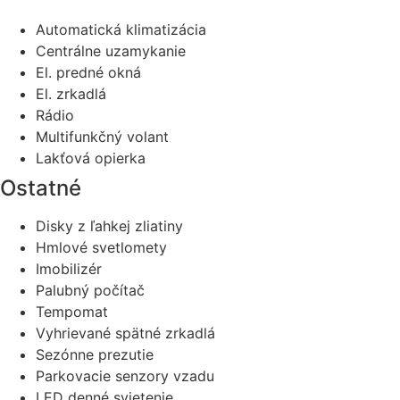
Automatická klimatizácia
Centrálne uzamykanie
El. predné okná
El. zrkadlá
Rádio
Multifunkčný volant
Lakťová opierka
Ostatné
Disky z ľahkej zliatiny
Hmlové svetlomety
Imobilizér
Palubný počítač
Tempomat
Vyhrievané spätné zrkadlá
Sezónne prezutie
Parkovacie senzory vzadu
LED denné svietenie