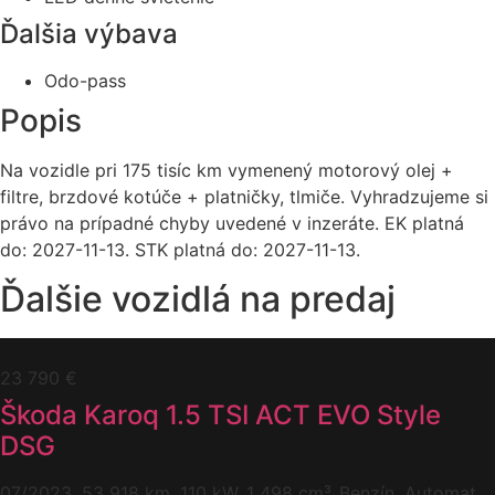
Ďalšia výbava
Odo-pass
Popis
Na vozidle pri 175 tisíc km vymenený motorový olej +
filtre, brzdové kotúče + platničky, tlmiče. Vyhradzujeme si
právo na prípadné chyby uvedené v inzeráte. EK platná
do: 2027-11-13. STK platná do: 2027-11-13.
Ďalšie vozidlá na predaj
23 790 €
Škoda Karoq 1.5 TSI ACT EVO Style
DSG
07/2023, 53 918 km, 110 kW, 1 498 cm³, Benzín, Automat