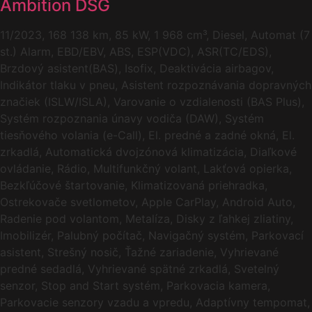
Ambition DSG
11/2023, 168 138 km, 85 kW, 1 968 cm³, Diesel, Automat (7
st.) Alarm, EBD/EBV, ABS, ESP(VDC), ASR(TC/EDS),
Brzdový asistent(BAS), Isofix, Deaktivácia airbagov,
Indikátor tlaku v pneu, Asistent rozpoznávania dopravných
značiek (ISLW/ISLA), Varovanie o vzdialenosti (BAS Plus),
Systém rozpoznania únavy vodiča (DAW), Systém
tiesňového volania (e-Call), El. predné a zadné okná, El.
zrkadlá, Automatická dvojzónová klimatizácia, Diaľkové
ovládanie, Rádio, Multifunkčný volant, Lakťová opierka,
Bezkľúčové štartovanie, Klimatizovaná priehradka,
Ostrekovače svetlometov, Apple CarPlay, Android Auto,
Radenie pod volantom, Metalíza, Disky z ľahkej zliatiny,
Imobilizér, Palubný počítač, Navigačný systém, Parkovací
asistent, Strešný nosič, Ťažné zariadenie, Vyhrievané
predné sedadlá, Vyhrievané spätné zrkadlá, Svetelný
senzor, Stop and Start systém, Parkovacia kamera,
Parkovacie senzory vzadu a vpredu, Adaptívny tempomat,