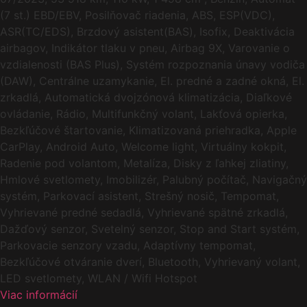
(7 st.) EBD/EBV, Posilňovač riadenia, ABS, ESP(VDC),
ASR(TC/EDS), Brzdový asistent(BAS), Isofix, Deaktivácia
airbagov, Indikátor tlaku v pneu, Airbag 9X, Varovanie o
vzdialenosti (BAS Plus), Systém rozpoznania únavy vodiča
(DAW), Centrálne uzamykanie, El. predné a zadné okná, El.
zrkadlá, Automatická dvojzónová klimatizácia, Diaľkové
ovládanie, Rádio, Multifunkčný volant, Lakťová opierka,
Bezkľúčové štartovanie, Klimatizovaná priehradka, Apple
CarPlay, Android Auto, Welcome light, Virtuálny kokpit,
Radenie pod volantom, Metalíza, Disky z ľahkej zliatiny,
Hmlové svetlomety, Imobilizér, Palubný počítač, Navigačný
systém, Parkovací asistent, Strešný nosič, Tempomat,
Vyhrievané predné sedadlá, Vyhrievané spätné zrkadlá,
Dažďový senzor, Svetelný senzor, Stop and Start systém,
Parkovacie senzory vzadu, Adaptívny tempomat,
Bezkľúčové otváranie dverí, Bluetooth, Vyhrievaný volant,
LED svetlomety, WLAN / Wifi Hotspot
Viac informácií