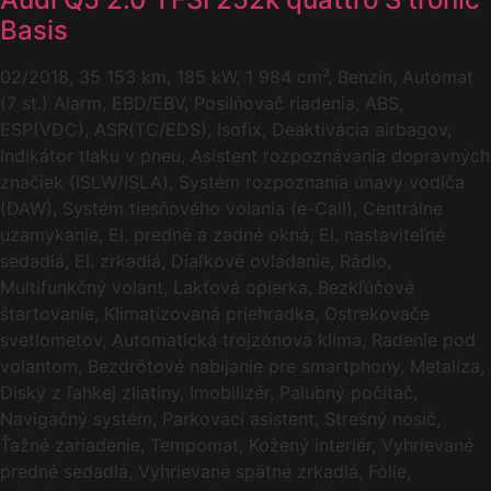
Basis
02/2018, 35 153 km, 185 kW, 1 984 cm³, Benzín, Automat
(7 st.) Alarm, EBD/EBV, Posilňovač riadenia, ABS,
ESP(VDC), ASR(TC/EDS), Isofix, Deaktivácia airbagov,
Indikátor tlaku v pneu, Asistent rozpoznávania dopravných
značiek (ISLW/ISLA), Systém rozpoznania únavy vodiča
(DAW), Systém tiesňového volania (e-Call), Centrálne
uzamykanie, El. predné a zadné okná, El. nastaviteľné
sedadlá, El. zrkadlá, Diaľkové ovládanie, Rádio,
Multifunkčný volant, Lakťová opierka, Bezkľúčové
štartovanie, Klimatizovaná priehradka, Ostrekovače
svetlometov, Automatická trojzónová klíma, Radenie pod
volantom, Bezdrôtové nabíjanie pre smartphony, Metalíza,
Disky z ľahkej zliatiny, Imobilizér, Palubný počítač,
Navigačný systém, Parkovací asistent, Strešný nosič,
Ťažné zariadenie, Tempomat, Kožený interiér, Vyhrievané
predné sedadlá, Vyhrievané spätné zrkadlá, Fólie,