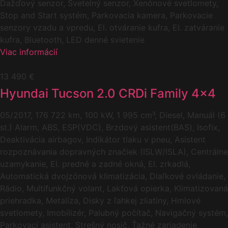
Dažďový senzor, Svetelný senzor, Xenónové svetlomety,
Stop and Start systém, Parkovacia kamera, Parkovacie
senzory vzadu a vpredu, El. otváranie kufra, El. zatváranie
kufra, Bluetooth, LED denné svietenie
Viac informácií
13 490 €
Hyundai Tucson 2.0 CRDi Family 4×4
05/2017, 176 722 km, 100 kW, 1 995 cm³, Diesel, Manuál (6
st.) Alarm, ABS, ESP(VDC), Brzdový asistent(BAS), Isofix,
Deaktivácia airbagov, Indikátor tlaku v pneu, Asistent
rozpoznávania dopravných značiek (ISLW/ISLA), Centrálne
uzamykanie, El. predné a zadné okná, El. zrkadlá,
Automatická dvojzónová klimatizácia, Diaľkové ovládanie,
Rádio, Multifunkčný volant, Lakťová opierka, Klimatizovaná
priehradka, Metalíza, Disky z ľahkej zliatiny, Hmlové
svetlomety, Imobilizér, Palubný počítač, Navigačný systém,
Parkovací asistent, Strešný nosič, Ťažné zariadenie,