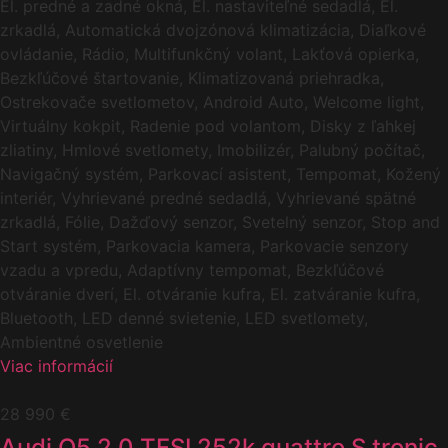
El. predné a zadné okná, El. nastaviteľné sedadlá, El.
zrkadlá, Automatická dvojzónová klimatizácia, Diaľkové
ovládanie, Rádio, Multifunkčný volant, Lakťová opierka,
Bezkľúčové štartovanie, Klimatizovaná priehradka,
Ostrekovače svetlometov, Android Auto, Welcome light,
Virtuálny kokpit, Radenie pod volantom, Disky z ľahkej
zliatiny, Hmlové svetlomety, Imobilizér, Palubný počítač,
Navigačný systém, Parkovací asistent, Tempomat, Kožený
interiér, Vyhrievané predné sedadlá, Vyhrievané spätné
zrkadlá, Fólie, Dažďový senzor, Svetelný senzor, Stop and
Start systém, Parkovacia kamera, Parkovacie senzory
vzadu a vpredu, Adaptívny tempomat, Bezkľúčové
otváranie dverí, El. otváranie kufra, El. zatváranie kufra,
Bluetooth, LED denné svietenie, LED svetlomety,
Ambientné osvetlenie
Viac informácií
28 990 €
Audi Q5 2.0 TFSI 252k quattro S tronic