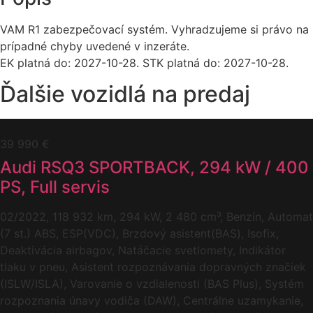
VAM R1 zabezpečovací systém. Vyhradzujeme si právo na
prípadné chyby uvedené v inzeráte.
EK platná do: 2027-10-28. STK platná do: 2027-10-28.
Ďalšie vozidlá na predaj
39 990 €
Audi RSQ3 SPORTBACK, 294 kW / 400
PS, Full servis
02/2022, 118 932 km, 294 kW, 2 480 cm³, Benzín, Automat
(7 st.) ABS, ESP(VDC), Brzdový asistent(BAS), Isofix,
Deaktivácia airbagov, Natáčacie svetlomety, Indikátor
tlaku v pneu, Asistent rozpoznávania dopravných značiek
(ISLW/ISLA), Varovanie o vzdialenosti (BAS Plus), Systém
rozpoznania únavy vodiča (DAW), Centrálne uzamykanie,