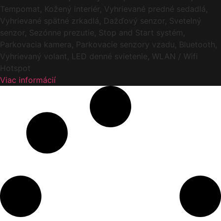
Tempomat, Kožený interiér, Vyhrievané predné sedadlá,
Vyhrievané spätné zrkadlá, Dažďový senzor, Svetelný
senzor, Sezónne prezutie, Stop and Start systém,
Parkovacia kamera, Parkovacie senzory vzadu, Bluetooth,
Vyhrievaný volant, LED denné svietenie, WLAN / Wifi
Hotspot
Viac informácií