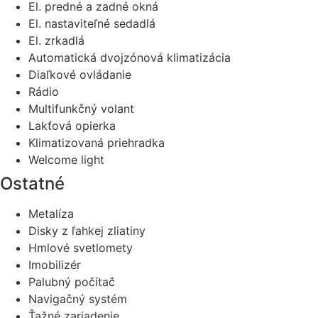
El. predné a zadné okná
El. nastaviteľné sedadlá
El. zrkadlá
Automatická dvojzónová klimatizácia
Diaľkové ovládanie
Rádio
Multifunkčný volant
Lakťová opierka
Klimatizovaná priehradka
Welcome light
Ostatné
Metalíza
Disky z ľahkej zliatiny
Hmlové svetlomety
Imobilizér
Palubný počítač
Navigačný systém
Ťažné zariadenie