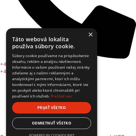
×
Táto webová lokalita
používa súbory cookie.
Súbory cookie používame na prispôsobenie
obsahu, reklám a analýzu návštevnosti.
+421 918 412 186
Informácie o vašom používaní našej stránky
+421 918 750 005
zdieľame aj s našimi reklamnými a
analytickými partnermi, ktorí ich môžu
kombinovať s inými informáciami, ktoré ste
im poskytli alebo ktoré zhromaždili pri
používaní ich služieb.
Prečítať viac
PRIJAŤ VŠETKO
Ochrana osobných údajov
ODMIETNUŤ VŠETKO
Práva dotknutej osoby
POWERED BY COOKIESCRIPT