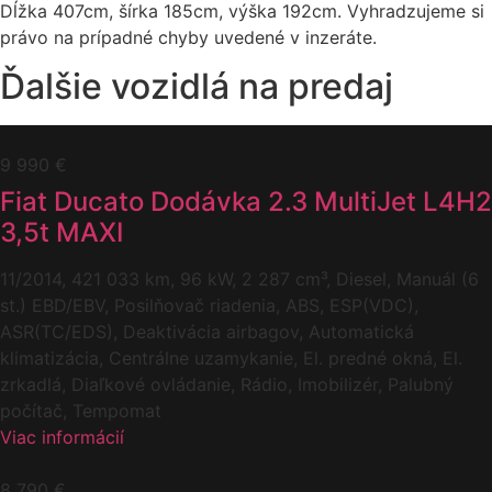
Dĺžka 407cm, šírka 185cm, výška 192cm. Vyhradzujeme si
právo na prípadné chyby uvedené v inzeráte.
Ďalšie vozidlá na predaj
9 990 €
Fiat Ducato Dodávka 2.3 MultiJet L4H2
3,5t MAXI
11/2014, 421 033 km, 96 kW, 2 287 cm³, Diesel, Manuál (6
st.) EBD/EBV, Posilňovač riadenia, ABS, ESP(VDC),
ASR(TC/EDS), Deaktivácia airbagov, Automatická
klimatizácia, Centrálne uzamykanie, El. predné okná, El.
zrkadlá, Diaľkové ovládanie, Rádio, Imobilizér, Palubný
počítač, Tempomat
Viac informácií
8 790 €