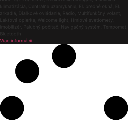
klimatizácia, Centrálne uzamykanie, El. predné okná, El.
zrkadlá, Diaľkové ovládanie, Rádio, Multifunkčný volant,
Lakťová opierka, Welcome light, Hmlové svetlomety,
Imobilizér, Palubný počítač, Navigačný systém, Tempomat,
Bluetooth
Viac informácií