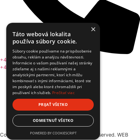
×
Táto webová lokalita
používa súbory cookie.
Súbory cookie používame na prispôsobenie
obsahu, reklám a analýzu návštevnosti.
+421 918 412 186
Informácie o vašom používaní našej stránky
+421 918 750 005
zdieľame aj s našimi reklamnými a
analytickými partnermi, ktorí ich môžu
kombinovať s inými informáciami, ktoré ste
im poskytli alebo ktoré zhromaždili pri
používaní ich služieb.
Prečítať viac
PRIJAŤ VŠETKO
Ochrana osobných údajov
ODMIETNUŤ VŠETKO
Práva dotknutej osoby
POWERED BY COOKIESCRIPT
Copyright © 2025 J.T. AUTO, All rights reserved. WEB