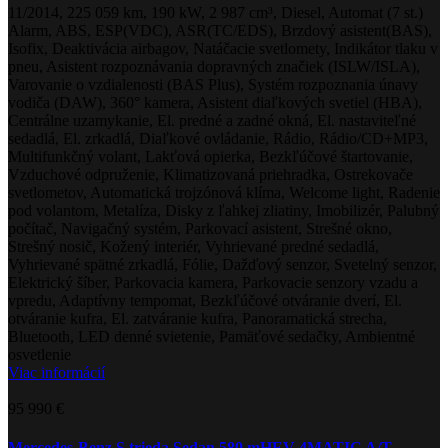
11/2014, 225 059 km, 190 kW, 2 987 cm³, Diesel, Automat (7 st.)
Alarm, ABS, ESP(VDC), ASR(TC/EDS), Brzdový asistent(BAS),
Isofix, Deaktivácia airbagov, Natáčacie svetlomety, Indikátor tlaku v
pneu, Asistent rozpoznávania dopravných značiek (ISLW/ISLA),
Varovanie o vzdialenosti (BAS Plus), Systém rozpoznania únavy
vodiča (DAW), 360° kamera, Asistent diaľkových svetiel (HBA),
Centrálne uzamykanie, El. predné a zadné okná, El. nastaviteľné
sedadlá, El. zrkadlá, Diaľkové ovládanie, Rádio, Rádio/CD+MP3,
Multifunkčný volant, Lakťová opierka, Bezkľúčové štartovanie,
Vzduchové odpruženie, Klimatizovaná priehradka, Ostrekovače
svetlometov, Automatická trojzónová klíma, Welcome light, Radenie
pod volantom, Metalíza, Disky z ľahkej zliatiny, Imobilizér, Palubný
počítač, Navigačný systém, Parkovací asistent, Strešné okno,
Strešný nosič, Kožený interiér, Vyhrievané predné sedadlá,
Vyhrievané spätné zrkadlá, Fólie, Dažďový senzor, Svetelný senzor,
Elektrický šíber, Parkovacia kamera, Parkovacie senzory vzadu a
vpredu, Adaptívny tempomat, Bezkľúčové otváranie dverí, El.
otváranie kufra, El. zatváranie kufra, Panoramatická strecha,
Bluetooth, LED denné svietenie, Pamäťové sedačky, Ambientné
osvetlenie
Viac informácií
95 990 €
Mercedes-Benz S trieda Sedan 580 mHEV 4MATIC A/T