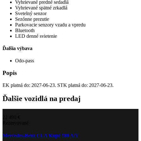
Vyhrievané predné sedadlá
Vyhrievané spätné zrkadlá
Svetelný senzor
Sezónne prezutie
Parkovacie senzory vzadu a vpredu
Bluetooth
LED denné svietenie
Ďalšia výbava
Odo-pass
Popis
EK platná do: 2027-06-23. STK platná do: 2027-06-23.
Ďalšie vozidlá na predaj
22 490 €
Rezervované
Mercedes-Benz CLA Kupé 180 A/T