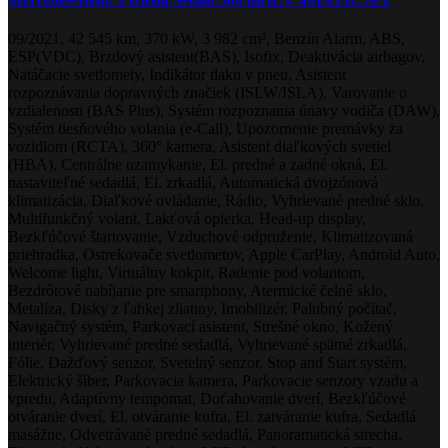
09/2021, 42 545 km, 370 kW, 3 982 cm³, Benzín Alarm, ABS,
ESP(VDC), Brzdový asistent(BAS), Isofix, Deaktivácia airbagov,
Natáčacie svetlomety, Indikátor tlaku v pneu, Asistent
rozpoznávania dopravných značiek (ISLW/ISLA), Varovanie o
vzdialenosti (BAS Plus), Systém rozpoznania únavy vodiča (DAW),
Systém tiesňového volania (e-Call), Upozornenie premávky za
vozidlom (RCTA), 360° kamera, Asistent diaľkových svetiel
(HBA), Centrálne uzamykanie, El. predné a zadné okná, El.
nastaviteľné sedadlá, El. zrkadlá, Automatická dvojzónová
klimatizácia, Diaľkové ovládanie, Rádio, Vyhrievané predné sklo,
Multifunkčný volant, Lakťová opierka, Head-up display,
Bezkľúčové štartovanie, Vzduchové odpruženie, Klimatizovaná
priehradka, Ostrekovače svetlometov, Apple CarPlay, Android Auto,
Welcome light, Virtuálny kokpit, Radenie pod volantom,
Bezdrôtové nabíjanie pre smartphony, Atermické čelné sklo,
Metalíza, Disky z ľahkej zliatiny, Imobilizér, Palubný počítač,
Navigačný systém, Parkovací asistent, Strešné okno, Kožený
interiér, Vyhrievané predné sedadlá, Vyhrievané spätné zrkadlá,
Fólie, Dažďový senzor, Svetelný senzor, Stop and Start systém,
Elektrický šíber, Parkovacia kamera, Parkovacie senzory vzadu a
vpredu, Adaptívny tempomat, Doťahovanie dverí, Bezkľúčové
otváranie dverí, El. otváranie kufra, El. zatváranie kufra, Sedadlá
masážne, Odvetrávané predné sedadlá, Panoramatická strecha,