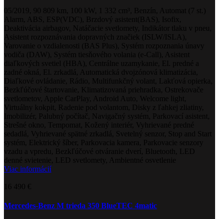
05/2019, 90 809 km, 100 kW, 1 332 cm³, Benzín, Automat (7 st.)
Alarm, ABS, ESP(VDC), Brzdový asistent(BAS), Isofix,
Deaktivácia airbagov, Natáčacie svetlomety, Indikátor tlaku v pneu,
Asistent rozpoznávania dopravných značiek (ISLW/ISLA),
Varovanie o vzdialenosti (BAS Plus), Systém rozpoznania únavy
vodiča (DAW), Systém tiesňového volania (e-Call), Asistent
diaľkových svetiel (HBA), Centrálne uzamykanie, El. predné a
zadné okná, El. zrkadlá, Automatická dvojzónová klimatizácia,
Diaľkové ovládanie, Rádio, Multifunkčný volant, Lakťová opierka,
Bezkľúčové štartovanie, Klimatizovaná priehradka, Ostrekovače
svetlometov, Apple CarPlay, Android Auto, Welcome light,
Virtuálny kokpit, Radenie pod volantom, Disky z ľahkej zliatiny,
Imobilizér, Palubný počítač, Navigačný systém, Parkovací asistent,
Strešné okno, Tempomat, Kožený interiér, Vyhrievané predné
sedadlá, Vyhrievané spätné zrkadlá, Svetelný senzor, Stop and Start
systém, Elektrický šíber, Parkovacia kamera, Parkovacie senzory
vzadu a vpredu, Bezkľúčové otváranie dverí, Bluetooth, LED
denné svietenie, LED svetlomety, Ambientné osvetlenie
Viac informácií
16 490 €
Mercedes-Benz M trieda 350 BlueTEC 4matic