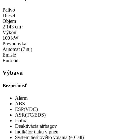
Palivo
Diesel
Objem
2 143 cm³
Výkon
100 kW
Prevodovka
Automat (7 st.)
Emisie
Euro 6d
Výbava
Bezpečnosť
Alarm
ABS
ESP(VDC)
ASR(TC/EDS)
Isofix
Deaktivácia airbagov
Indikátor tlaku v pneu
Systém tiesňového volania (e-Call)