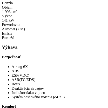
Benzín
Objem
1 998 cm³
Výkon
141 kW
Prevodovka
Automat (7 st.)
Emisie
Euro 6d
Výbava
Bezpečnosť
Airbag 6X
ABS
ESP(VDC)
ASR(TC/EDS)
Isofix
Deaktivácia airbagov
Indikátor tlaku v pneu
Systém tiesňového volania (e-Call)
Komfort