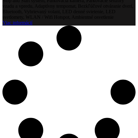
Stop and Start systém, Parkovacia kamera, Parkovacie senzory
vzadu a vpredu, Adaptívny tempomat, Bezkľúčové otváranie dverí,
Bluetooth, Vyhrievaný volant, LED denné svietenie, LED
svetlomety, WLAN / Wifi Hotspot, Ambientné osvetlenie
Viac informácií