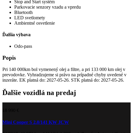
Stop and Start systém
Parkovacie senzory vzadu a vpredu
Bluetooth
LED svetlomety
Ambientné osvetlenie
Ďalšia výbava
Odo-pass
Popis
Pri 140 000km bol vymenený olej a filtre, a pri 133 000 km olej v
prevodovke. Vyhradzujeme si právo na prípadné chyby uvedené v
inzeráte. EK platná do: 2027-05-26. STK platná do: 2027-05-26.
Ďalšie vozidlá na predaj
18 990 €
Mini Cooper S 2.0/141 KW JCW