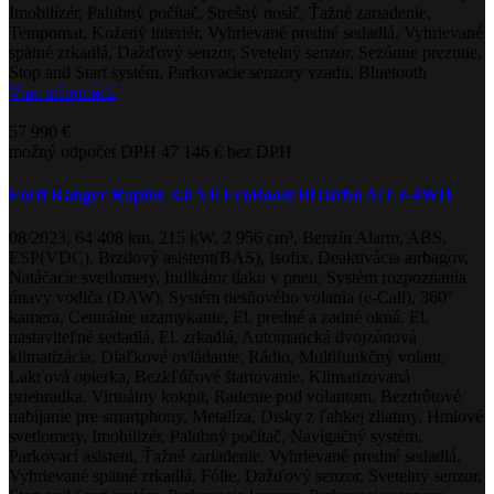
Imobilizér, Palubný počítač, Strešný nosič, Ťažné zariadenie,
Tempomat, Kožený interiér, Vyhrievané predné sedadlá, Vyhrievané
spätné zrkadlá, Dažďový senzor, Svetelný senzor, Sezónne prezutie,
Stop and Start systém, Parkovacie senzory vzadu, Bluetooth
Viac informácií
57 990 €
možný odpočet DPH
47 146 € bez DPH
Ford Ranger Raptor 3.0 V6 EcoBoost BiTurbo A/T e-4WD
08/2023, 64 408 km, 215 kW, 2 956 cm³, Benzín Alarm, ABS,
ESP(VDC), Brzdový asistent(BAS), Isofix, Deaktivácia airbagov,
Natáčacie svetlomety, Indikátor tlaku v pneu, Systém rozpoznania
únavy vodiča (DAW), Systém tiesňového volania (e-Call), 360°
kamera, Centrálne uzamykanie, El. predné a zadné okná, El.
nastaviteľné sedadlá, El. zrkadlá, Automatická dvojzónová
klimatizácia, Diaľkové ovládanie, Rádio, Multifunkčný volant,
Lakťová opierka, Bezkľúčové štartovanie, Klimatizovaná
priehradka, Virtuálny kokpit, Radenie pod volantom, Bezdrôtové
nabíjanie pre smartphony, Metalíza, Disky z ľahkej zliatiny, Hmlové
svetlomety, Imobilizér, Palubný počítač, Navigačný systém,
Parkovací asistent, Ťažné zariadenie, Vyhrievané predné sedadlá,
Vyhrievané spätné zrkadlá, Fólie, Dažďový senzor, Svetelný senzor,