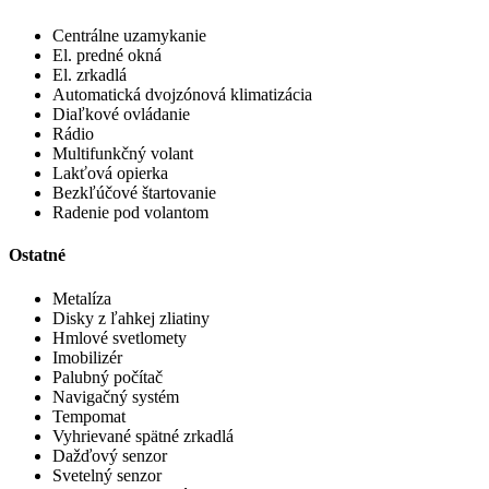
Centrálne uzamykanie
El. predné okná
El. zrkadlá
Automatická dvojzónová klimatizácia
Diaľkové ovládanie
Rádio
Multifunkčný volant
Lakťová opierka
Bezkľúčové štartovanie
Radenie pod volantom
Ostatné
Metalíza
Disky z ľahkej zliatiny
Hmlové svetlomety
Imobilizér
Palubný počítač
Navigačný systém
Tempomat
Vyhrievané spätné zrkadlá
Dažďový senzor
Svetelný senzor