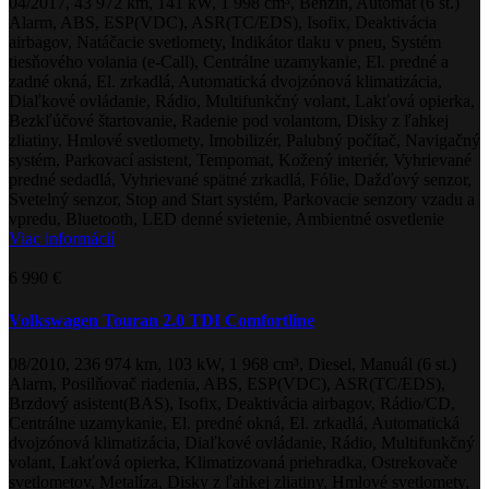
04/2017, 43 972 km, 141 kW, 1 998 cm³, Benzín, Automat (6 st.)
Alarm, ABS, ESP(VDC), ASR(TC/EDS), Isofix, Deaktivácia
airbagov, Natáčacie svetlomety, Indikátor tlaku v pneu, Systém
tiesňového volania (e-Call), Centrálne uzamykanie, El. predné a
zadné okná, El. zrkadlá, Automatická dvojzónová klimatizácia,
Diaľkové ovládanie, Rádio, Multifunkčný volant, Lakťová opierka,
Bezkľúčové štartovanie, Radenie pod volantom, Disky z ľahkej
zliatiny, Hmlové svetlomety, Imobilizér, Palubný počítač, Navigačný
systém, Parkovací asistent, Tempomat, Kožený interiér, Vyhrievané
predné sedadlá, Vyhrievané spätné zrkadlá, Fólie, Dažďový senzor,
Svetelný senzor, Stop and Start systém, Parkovacie senzory vzadu a
vpredu, Bluetooth, LED denné svietenie, Ambientné osvetlenie
Viac informácií
6 990 €
Volkswagen Touran 2.0 TDI Comfortline
08/2010, 236 974 km, 103 kW, 1 968 cm³, Diesel, Manuál (6 st.)
Alarm, Posilňovač riadenia, ABS, ESP(VDC), ASR(TC/EDS),
Brzdový asistent(BAS), Isofix, Deaktivácia airbagov, Rádio/CD,
Centrálne uzamykanie, El. predné okná, El. zrkadlá, Automatická
dvojzónová klimatizácia, Diaľkové ovládanie, Rádio, Multifunkčný
volant, Lakťová opierka, Klimatizovaná priehradka, Ostrekovače
svetlometov, Metalíza, Disky z ľahkej zliatiny, Hmlové svetlomety,