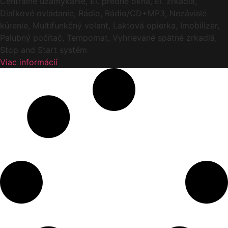
Centrálne uzamykanie, El. predné okná, El. zrkadlá,
Diaľkové ovládanie, Rádio, Rádio/CD+MP3, Nezávislé
kúrenie, Multifunkčný volant, Lakťová opierka, Imobilizér,
Palubný počítač, Tempomat, Vyhrievané spätné zrkadlá,
Stop and Start systém
Viac informácií