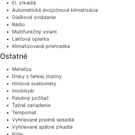
El. zrkadlá
Automatická dvojzónová klimatizácia
Diaľkové ovládanie
Rádio
Multifunkčný volant
Lakťová opierka
Klimatizovaná priehradka
Ostatné
Metalíza
Disky z ľahkej zliatiny
Hmlové svetlomety
Imobilizér
Palubný počítač
Ťažné zariadenie
Tempomat
Vyhrievané predné sedadlá
Vyhrievané spätné zrkadlá
Fólie