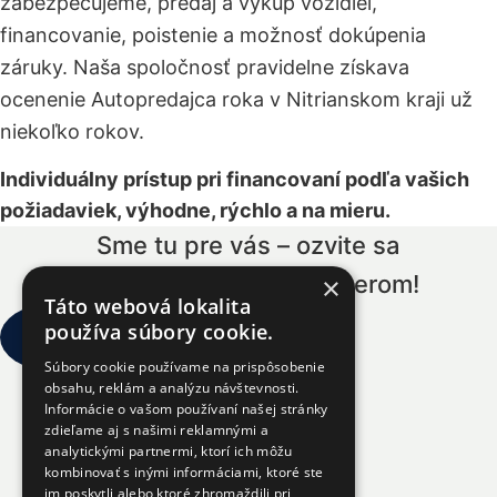
zabezpečujeme, predaj a výkup vozidiel,
financovanie, poistenie a možnosť dokúpenia
záruky. Naša spoločnosť pravidelne získava
ocenenie Autopredajca roka v Nitrianskom kraji už
niekoľko rokov.
Individuálny prístup pri financovaní podľa vašich
požiadaviek, výhodne, rýchlo a na mieru.
Sme tu pre vás – ozvite sa
a pomôžeme Vám s výberom!
×
Táto webová lokalita
používa súbory cookie.
Súbory cookie používame na prispôsobenie
+421 918 412 186
obsahu, reklám a analýzu návštevnosti.
Informácie o vašom používaní našej stránky
+421 918 750 005
zdieľame aj s našimi reklamnými a
analytickými partnermi, ktorí ich môžu
kombinovať s inými informáciami, ktoré ste
im poskytli alebo ktoré zhromaždili pri