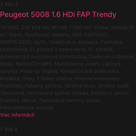
3 990 €
Peugeot 5008 1.6 HDi FAP Trendy
10/2010, 236 604 km, 80 kW, 1 560 cm³, Diesel, Manuál (6
st.) Alarm, Posilňovač riadenia, ABS, ESP(VDC),
ASR(TC/EDS), Isofix, Deaktivácia airbagov, Centrálne
uzamykanie, El. predné a zadné okná, El. zrkadlá,
Automatická dvojzónová klimatizácia, Diaľkové ovládanie,
Rádio, Rádio/CD+MP3, Multifunkčný volant, Lakťová
opierka, Head-up display, Klimatizovaná priehradka,
Metalíza, Disky z ľahkej zliatiny, Hmlové svetlomety,
Imobilizér, Palubný počítač, Strešné okno, Strešný nosič,
Tempomat, Vyhrievané spätné zrkadlá, Dažďový senzor,
Svetelný senzor, Parkovacie senzory vzadu,
Panoramatická strecha
Viac informácií
7 490 €