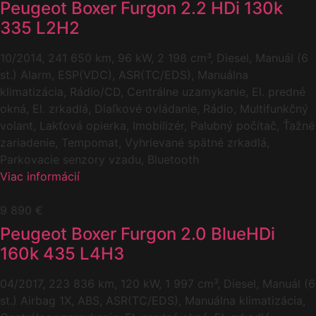
Peugeot Boxer Furgon 2.2 HDi 130k
335 L2H2
10/2014, 241 650 km, 96 kW, 2 198 cm³, Diesel, Manuál (6
st.) Alarm, ESP(VDC), ASR(TC/EDS), Manuálna
klimatizácia, Rádio/CD, Centrálne uzamykanie, El. predné
okná, El. zrkadlá, Diaľkové ovládanie, Rádio, Multifunkčný
volant, Lakťová opierka, Imobilizér, Palubný počítač, Ťažné
zariadenie, Tempomat, Vyhrievané spätné zrkadlá,
Parkovacie senzory vzadu, Bluetooth
Viac informácií
9 890 €
Peugeot Boxer Furgon 2.0 BlueHDi
160k 435 L4H3
04/2017, 223 836 km, 120 kW, 1 997 cm³, Diesel, Manuál (6
st.) Airbag 1X, ABS, ASR(TC/EDS), Manuálna klimatizácia,