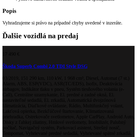
Popis
Vyhradzujeme si právo na prípadné chyby uvedené v inzeráte.
Ďalšie vozidlá na predaj
17 490 €
Škoda Superb Combi 2.0 TDI Style DSG
03/2019, 151 290 km, 110 kW, 1 968 cm³, Diesel, Automat (7 st.)
Alarm, ABS, ESP(VDC), ASR(TC/EDS), Isofix, Deaktivácia
airbagov, Indikátor tlaku v pneu, Systém tiesňového volania (e-
Call), Centrálne uzamykanie, El. predné a zadné okná, El.
nastaviteľné sedadlá, El. zrkadlá, Automatická dvojzónová
klimatizácia, Diaľkové ovládanie, Rádio, Multifunkčný volant,
Lakťová opierka, Bezkľúčové štartovanie, Klimatizovaná
priehradka, Ostrekovače svetlometov, Apple CarPlay, Android Auto,
Disky z ľahkej zliatiny, Hmlové svetlomety, Imobilizér, Palubný
počítač, Navigačný systém, Parkovací asistent, Strešný nosič,
Tempomat, Vyhrievané predné sedadlá, Vyhrievané spätné zrkadlá,