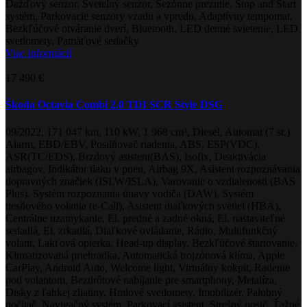
Dažďový senzor, Svetelný senzor, Sezónne prezutie, Stop and Start
systém, Parkovacie senzory vzadu a vpredu, Adaptívny tempomat,
Bezkľúčové otváranie dverí, Bluetooth, LED denné svietenie, LED
svetlomety, Pamäťové sedačky
Viac informácií
17 490 €
Škoda Octavia Combi 2.0 TDI SCR Style DSG
09/2022, 171 047 km, 110 kW, 1 968 cm³, Diesel, Automat (7 st.)
Alarm, EBD/EBV, Posilňovač riadenia, ABS, ESP(VDC),
ASR(TC/EDS), Brzdový asistent(BAS), Isofix, Deaktivácia
airbagov, Indikátor tlaku v pneu, Airbag 9X, Asistent rozpoznávania
dopravných značiek (ISLW/ISLA), Varovanie o vzdialenosti (BAS
Plus), Systém rozpoznania únavy vodiča (DAW), Systém
tiesňového volania (e-Call), Asistent diaľkových svetiel (HBA),
Centrálne uzamykanie, El. predné a zadné okná, El. nastaviteľné
sedadlá, El. zrkadlá, Diaľkové ovládanie, Rádio, Multifunkčný
volant, Lakťová opierka, Head-up display, Bezkľúčové štartovanie,
Klimatizovaná priehradka, Automatická trojzónová klíma, Apple
CarPlay, Android Auto, Welcome light, Virtuálny kokpit, Radenie
pod volantom, Bezdrôtové nabíjanie pre smartphony, Metalíza,
Disky z ľahkej zliatiny, Hmlové svetlomety, Imobilizér, Palubný
počítač, Navigačný systém, Parkovací asistent, Strešný nosič, Ťažné