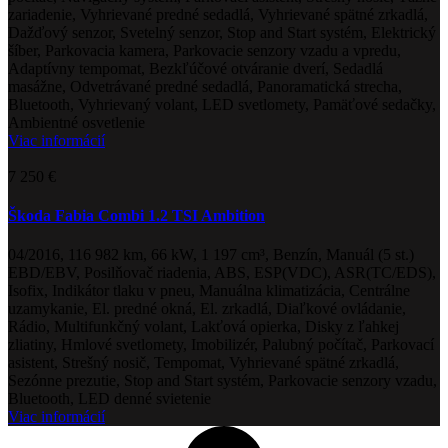
zariadenie, Vyhrievané predné sedadlá, Vyhrievané spätné zrkadlá,
Dažďový senzor, Svetelný senzor, Stop and Start systém, Elektrický
šíber, Parkovacia kamera, Parkovacie senzory vzadu a vpredu,
Adaptívny tempomat, Bezkľúčové otváranie dverí, Sedadlá
masážne, Odvetrávané predné sedadlá, Panoramatická strecha,
Bluetooth, Vyhrievaný volant, LED svetlomety, Pamäťové sedačky,
Ambientné osvetlenie
Viac informácií
7 250 €
Škoda Fabia Combi 1.2 TSI Ambition
04/2016, 116 982 km, 66 kW, 1 197 cm³, Benzín, Manuál (5 st.)
EBD/EBV, Posilňovač riadenia, ABS, ESP(VDC), ASR(TC/EDS),
Isofix, Indikátor tlaku v pneu, Manuálna klimatizácia, Centrálne
uzamykanie, El. predné okná, El. zrkadlá, Diaľkové ovládanie,
Rádio, Multifunkčný volant, Lakťová opierka, Disky z ľahkej
zliatiny, Hmlové svetlomety, Imobilizér, Palubný počítač, Parkovací
asistent, Strešný nosič, Tempomat, Vyhrievané spätné zrkadlá,
Sezónne prezutie, Stop and Start systém, Parkovacie senzory vzadu,
Bluetooth, LED denné svietenie
Viac informácií