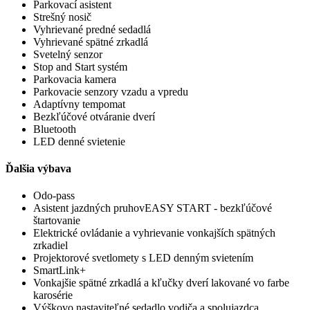
Parkovací asistent
Strešný nosič
Vyhrievané predné sedadlá
Vyhrievané spätné zrkadlá
Svetelný senzor
Stop and Start systém
Parkovacia kamera
Parkovacie senzory vzadu a vpredu
Adaptívny tempomat
Bezkľúčové otváranie dverí
Bluetooth
LED denné svietenie
Ďalšia výbava
Odo-pass
Asistent jazdných pruhovEASY START - bezkľúčové
štartovanie
Elektrické ovládanie a vyhrievanie vonkajších spätných
zrkadiel
Projektorové svetlomety s LED denným svietením
SmartLink+
Vonkajšie spätné zrkadlá a kľučky dverí lakované vo farbe
karosérie
Výškovo nastaviteľné sedadlo vodiča a spolujazdca