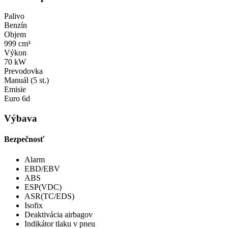
Palivo
Benzín
Objem
999 cm³
Výkon
70 kW
Prevodovka
Manuál (5 st.)
Emisie
Euro 6d
Výbava
Bezpečnosť
Alarm
EBD/EBV
ABS
ESP(VDC)
ASR(TC/EDS)
Isofix
Deaktivácia airbagov
Indikátor tlaku v pneu